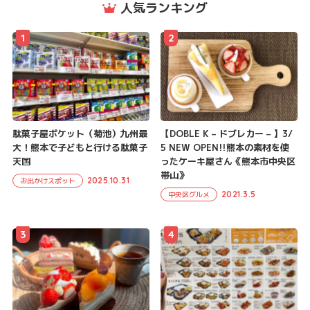
人気ランキング
1
2
駄菓子屋ポケット（菊池）九州最
【DOBLE K – ドブレカー – 】3/
大！熊本で子どもと行ける駄菓子
5 NEW OPEN!!熊本の素材を使
天国
ったケーキ屋さん《熊本市中央区
帯山》
2025.10.31
お出かけスポット
2021.3.5
中央区グルメ
3
4