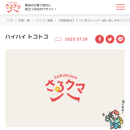
さるクマ-さるこう、熊本-｜熊本の子育て世代に役立つお
熊本の子育て世代に
役立つお出かけサイト！
TOP
/
記事一覧
/
イベント情報
/
《開催報告》ママと赤ちゃんが一緒に楽しめるイベン
ハイハイ トコトコ
Facebook
Twitte
LI
2025.07.29