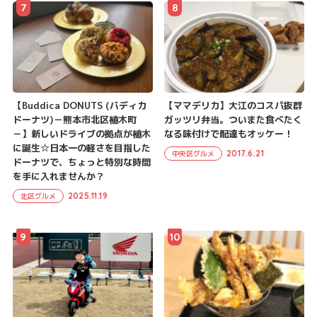
7
8
【Buddica DONUTS (バディカ
【ママデリカ】大江のコスパ抜群
ドーナツ)－熊本市北区植木町
ガッツリ弁当。ついまた食べたく
－】新しいドライブの拠点が植木
なる味付けで配達もオッケー！
に誕生☆日本一の軽さを目指した
2017.6.21
中央区グルメ
ドーナツで、ちょっと特別な時間
を手に入れませんか？
2025.11.19
北区グルメ
9
10