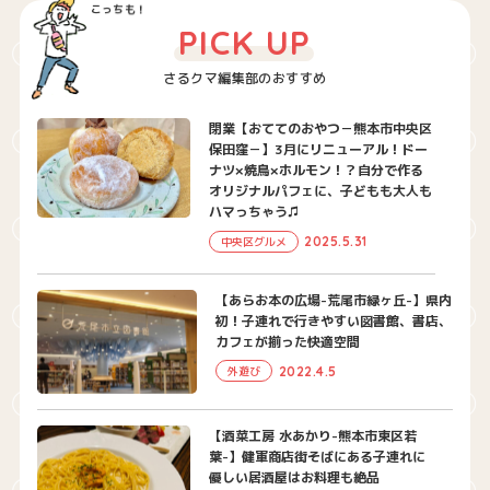
PICK UP
さるクマ編集部のおすすめ
閉業【おててのおやつ－熊本市中央区
保田窪－】3月にリニューアル！ドー
ナツ×焼鳥×ホルモン！？自分で作る
オリジナルパフェに、子どもも大人も
ハマっちゃう♫
2025.5.31
中央区グルメ
【あらお本の広場-荒尾市緑ヶ丘-】県内
初！子連れで行きやすい図書館、書店、
カフェが揃った快適空間
2022.4.5
外遊び
【酒菜工房 水あかり-熊本市東区若
葉-】健軍商店街そばにある子連れに
優しい居酒屋はお料理も絶品