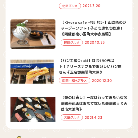
2021.3.20
北区グルメ
【Kiyora cafe -ｷﾖﾗ ｶﾌｪ-】山吹色のジ
ャージーソフト！子ども連れも歓迎！
《阿蘇郡南小国町大字赤馬場》
2020.10.25
阿蘇グルメ
【パン工房Ozaki】ほぼ190円以
下！？リーズナブルでおいしいパン屋
さん《玉名郡南関町大原》
2020.12.30
南関・和水グルメ
【蛇の目寿し】一度は行ってみたい有名
高級寿司店はおもてなしも最高級☆《天
草市大浜町》
2021.4.23
天草グルメ