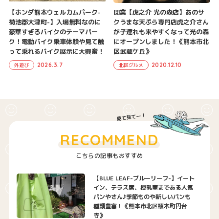
【ホンダ熊本ウェルカムパーク-
閉業【虎之介 光の森店】あのサ
菊池郡大津町-】入場無料なのに
クうまな天ぷら専門店虎之介さん
豪華すぎるバイクのテーマパー
が子連れも来やすくなって光の森
ク！電動バイク乗車体験や見て触
にオープンしました！《熊本市北
って乗れるバイク展示に大興奮！
区武蔵ケ丘》
2026.3.7
2020.12.10
外遊び
北区グルメ
RECOMMEND
こちらの記事もおすすめ
【BLUE LEAF-ブルーリーフ-】イート
イン、テラス席、授乳室まである人気
パンやさん♪季節ものや新しいパンも
種類豊富！《熊本市北区植木町円台
寺》