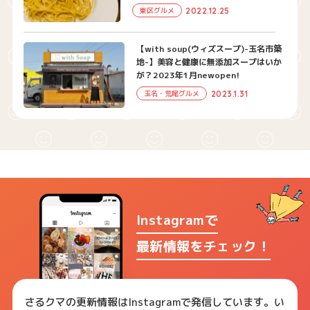
2022.12.25
東区グルメ
【with soup(ウィズスープ)-玉名市築
地-】美容と健康に無添加スープはいか
が？2023年1月newopen!
2023.1.31
玉名・荒尾グルメ
Instagramで
最新情報をチェック！
さるクマの更新情報はInstagramで発信しています。い