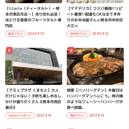
【t.tarte（ティータルト）－熊
【ママデリカ】コスパ最強!!リピ
本市東区月出－】売り切れ必至！
ート確実!!配達もOKな全て手作
ほどける食感のフルーツタルト専
りのお弁当屋さん≪熊本市中央区
門店
大江≫
2024.11.13
2020.9.16
東区グルメ
中央区グルメ
5
6
【アミュプラザ くまもと】大人
閉業【ハンバーグマン】木曜日は
だけじゃない！子供も楽しめるし
ハンバーグマンへいこう。肉の塊
かけが盛りだくさん《熊本市西区
のようなジューシーハンバーグが
春日》
食べ放題。
2021.5.14
2017.8.14
お出かけスポット
西区グルメ