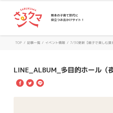
さるクマ-さるこう、熊本-｜熊本の子育て
熊本の子育て世代に
役立つお出かけサイト！
TOP
/
記事一覧
/
イベント情報
/
7/30更新【親子で楽しむ演
LINE_ALBUM_多目的ホール（夜
Facebook
Twitter
LINE