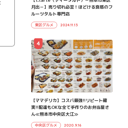
【t.tarte（ティータルト）－熊本市東区
と
月出－】売り切れ必至！ほどける食感のフ
ルーツタルト専門店
東区グルメ
2024.11.13
4
【ママデリカ】コスパ最強!!リピート確
実!!配達もOKな全て手作りのお弁当屋さ
ん≪熊本市中央区大江≫
中央区グルメ
2020.9.16