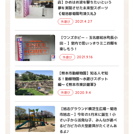
店】かめはめ波を撃ちたいという
夢を実現させた未来型スポーツ
《菊池郡菊陽町津久礼》
2021.4.27
外遊び
【ワンズホビー – 玉名郡和水町長小
田 – 】室内で思いっきりミニ四駆を
楽しもう！
2021.9.16
外遊び
【熊本市動植物園】知る人ぞ知
る！動植物園〜水遊びスポット
編〜《熊本市東区健軍》
2020.9.4
外遊び
【旭志グラウンド横芝生広場－菊池
市旭志－】今年の3月末に誕生！小
さい子から活発な子、みんなが遊べ
るピカピカの大型遊具がたくさんあ
るよ♪