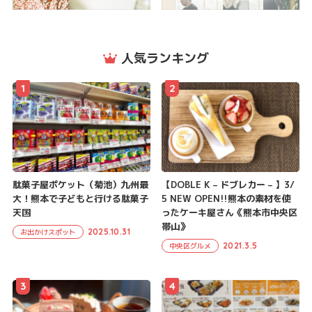
人気ランキング
1
2
駄菓子屋ポケット（菊池）九州最
【DOBLE K – ドブレカー – 】3/
大！熊本で子どもと行ける駄菓子
5 NEW OPEN!!熊本の素材を使
天国
ったケーキ屋さん《熊本市中央区
帯山》
2025.10.31
お出かけスポット
2021.3.5
中央区グルメ
3
4