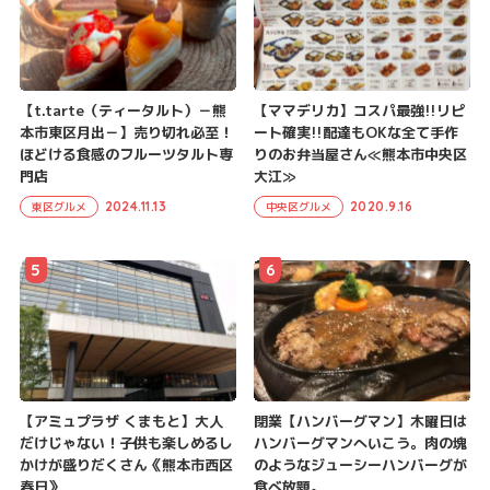
【t.tarte（ティータルト）－熊
【ママデリカ】コスパ最強!!リピ
本市東区月出－】売り切れ必至！
ート確実!!配達もOKな全て手作
ほどける食感のフルーツタルト専
りのお弁当屋さん≪熊本市中央区
門店
大江≫
2024.11.13
2020.9.16
東区グルメ
中央区グルメ
5
6
【アミュプラザ くまもと】大人
閉業【ハンバーグマン】木曜日は
だけじゃない！子供も楽しめるし
ハンバーグマンへいこう。肉の塊
かけが盛りだくさん《熊本市西区
のようなジューシーハンバーグが
春日》
食べ放題。