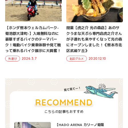
【ホンダ熊本ウェルカムパーク-
閉業【虎之介 光の森店】あのサ
菊池郡大津町-】入場無料なのに
クうまな天ぷら専門店虎之介さん
豪華すぎるバイクのテーマパー
が子連れも来やすくなって光の森
ク！電動バイク乗車体験や見て触
にオープンしました！《熊本市北
って乗れるバイク展示に大興奮！
区武蔵ケ丘》
2026.3.7
2020.12.10
外遊び
北区グルメ
RECOMMEND
こちらの記事もおすすめ
【HADO ARENA カリーノ菊陽