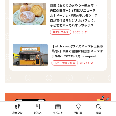
閉業【おててのおやつ－熊本市中
央区保田窪－】3月にリニューア
ル！ドーナツ×焼鳥×ホルモン！？
自分で作るオリジナルパフェに、
子どもも大人もハマっちゃう♫
2025.5.31
中央区グルメ
【with soup(ウィズスープ)-玉名市
築地-】美容と健康に無添加スープは
いかが？2023年1月newopen!
2023.1.31
玉名・荒尾グルメ
Instagramで
お出かけ
グルメ
イベント
習い事
検索