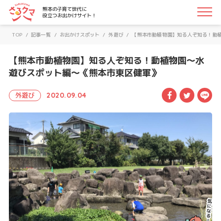
さるクマ-さるこう、熊本-｜熊本の子育て世代に役立つお
熊本の子育て世代に
役立つお出かけサイト！
TOP
/
記事一覧
/
お出かけスポット
/
外遊び
/
【熊本市動植物園】知る人ぞ知る！動
【熊本市動植物園】知る人ぞ知る！動植物園〜水
遊びスポット編〜《熊本市東区健軍》
Facebook
Twitte
LI
外遊び
2020.09.04