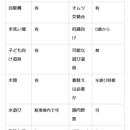
自販機
オムツ
有
有
交換台
手洗い場
何歳向
有
0歳から
け
子ども向
可能な
有
無
け遊具
遊び道
具
木陰
着替え
有
水遊び時要
は必要
か
水遊び
園内飲
駐車場内で可
可
食