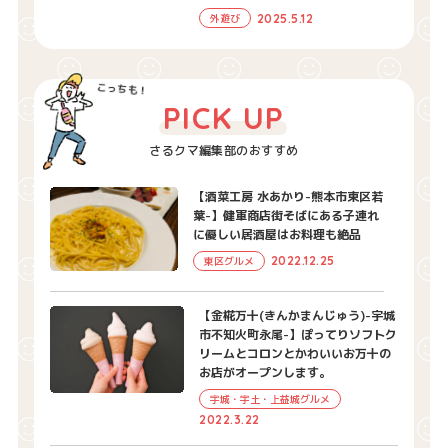
2025.5.12
外遊び
PICK UP
さるクマ編集部のおすすめ
【酒菜工房 水あかり-熊本市東区若
葉-】健軍商店街そばにある子連れ
に優しい居酒屋はお料理も絶品
2022.12.25
東区グルメ
【金椛万十(きんかまんじゅう)-宇城
市不知火町永尾-】ぽってりソフトク
リームとコロンとかわいいお万十の
お店がオープンします。
宇城・宇土・上益城グルメ
2022.3.22