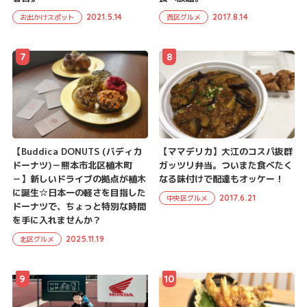
2021.5.14
2017.8.14
お出かけスポット
西区グルメ
7
8
【Buddica DONUTS (バディカ
【ママデリカ】大江のコスパ抜群
ドーナツ)－熊本市北区植木町
ガッツリ弁当。ついまた食べたく
－】新しいドライブの拠点が植木
なる味付けで配達もオッケー！
に誕生☆日本一の軽さを目指した
2017.6.21
中央区グルメ
ドーナツで、ちょっと特別な時間
を手に入れませんか？
2025.11.19
北区グルメ
9
10