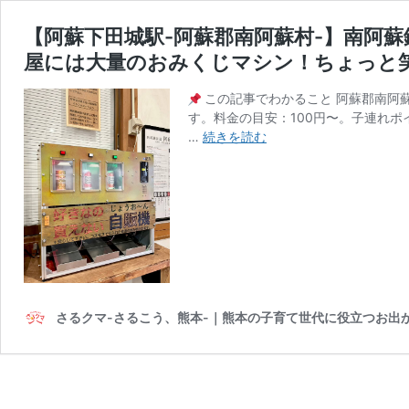
【阿蘇下田城駅-阿蘇郡南阿蘇村-】南阿
屋には大量のおみくじマシン！ちょっと
この記事でわかること 阿蘇郡南阿
す。料金の目安：100円〜。子連れポ
【阿
…
続きを読む
蘇
下
田
城
駅-
阿
蘇
郡
南
さるクマ-さるこう、熊本-｜熊本の子育て世代に役立つお出
阿
蘇
村-】
南
阿