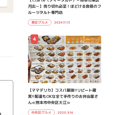
【t.tarte（ティータルト）－熊本市東区
月出－】売り切れ必至！ほどける食感のフ
ルーツタルト専門店
東区グルメ
2024.11.13
4
【ママデリカ】コスパ最強!!リピート確
実!!配達もOKな全て手作りのお弁当屋さ
ん≪熊本市中央区大江≫
中央区グルメ
2020.9.16
供