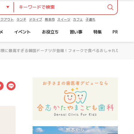
イクアウト
ランチ
ドライブ
熊本市
スイーツ
カフェ
子連れ
メ
イベント
お役立ち
習い事
特集
PR
ナツ界隈に最高すぎる韓国ドーナツが登場！フォークで食べるおしゃれなねじり
ebook
Twitter
LINE