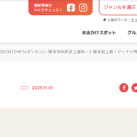
最新情報を
SNSでチェック！
世代に役立つお出かけサイト！
人気のワード：
テ
お出かけスポット
グル
【BONTEMPS(ボンタン)－熊本市中央区上通町－】熊本初上陸！ドー
Fac
2025.11.01