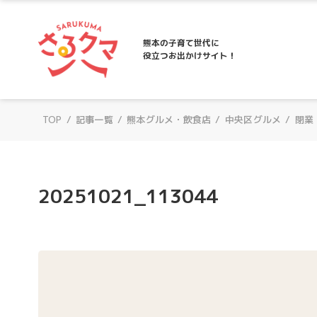
さるクマ-さるこう、熊本-｜熊本の子育て
熊本の子育て世代に
役立つお出かけサイト！
TOP
/
記事一覧
/
熊本グルメ・飲食店
/
中央区グルメ
/
閉業
20251021_113044