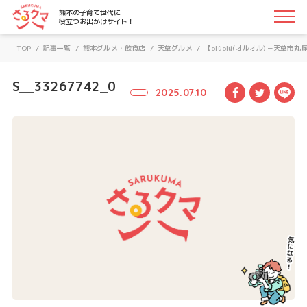
さるクマ-さるこう、熊本-｜熊本の子育て世代に役立つお
熊本の子育て世代に
役立つお出かけサイト！
TOP
/
記事一覧
/
熊本グルメ・飲食店
/
天草グルメ
/
【olüolü(オルオル)－天
S__33267742_0
Facebook
Twitte
LI
2025.07.10