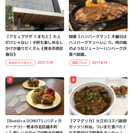
【アミュプラザ くまもと】大人
閉業【ハンバーグマン】木曜日は
だけじゃない！子供も楽しめるし
ハンバーグマンへいこう。肉の塊
かけが盛りだくさん《熊本市西区
のようなジューシーハンバーグが
春日》
食べ放題。
2021.5.14
2017.8.14
お出かけスポット
西区グルメ
7
8
【Buddica DONUTS (バディカ
【ママデリカ】大江のコスパ抜群
ドーナツ)－熊本市北区植木町
ガッツリ弁当。ついまた食べたく
－】新しいドライブの拠点が植木
なる味付けで配達もオッケー！