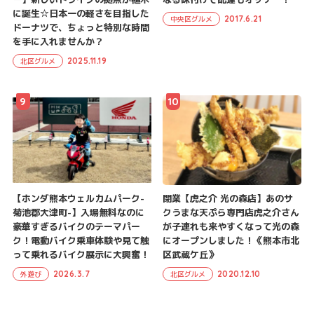
に誕生☆日本一の軽さを目指した
2017.6.21
中央区グルメ
ドーナツで、ちょっと特別な時間
を手に入れませんか？
2025.11.19
北区グルメ
9
10
【ホンダ熊本ウェルカムパーク-
閉業【虎之介 光の森店】あのサ
菊池郡大津町-】入場無料なのに
クうまな天ぷら専門店虎之介さん
豪華すぎるバイクのテーマパー
が子連れも来やすくなって光の森
ク！電動バイク乗車体験や見て触
にオープンしました！《熊本市北
って乗れるバイク展示に大興奮！
区武蔵ケ丘》
2026.3.7
2020.12.10
外遊び
北区グルメ