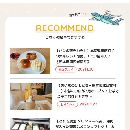
RECOMMEND
こちらの記事もおすすめ
【パンの家ふわふわ】城南児童館近く
の美味しい！可愛い！パン屋さん♬
《熊本市南区城南町》
2021.1.30
南区グルメ
【おいものひととき－熊本市北区貢町
－】お芋のお店が7月オープン！お芋で
ステキなひとときを…
2024.9.27
北区グルメ
【とりで農園 メロンドーム店 】果肉
が入った贅沢なメロンソフトクリーム