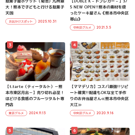
駄菓子屋ポケット（菊池）九州最
【DOBLE K – ドブレカー – 】3/
大！熊本で子どもと行ける駄菓子
5 NEW OPEN!!熊本の素材を使
天国
ったケーキ屋さん《熊本市中央区
帯山》
2025.10.31
お出かけスポット
2021.3.5
中央区グルメ
3
4
【t.tarte（ティータルト）－熊
【ママデリカ】コスパ最強!!リピ
本市東区月出－】売り切れ必至！
ート確実!!配達もOKな全て手作
ほどける食感のフルーツタルト専
りのお弁当屋さん≪熊本市中央区
門店
大江≫
2024.11.13
2020.9.16
東区グルメ
中央区グルメ
5
6