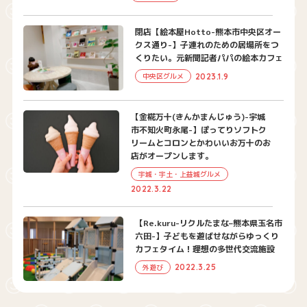
閉店【絵本屋Hotto-熊本市中央区オー
クス通り-】子連れのための居場所をつ
くりたい。元新聞記者パパの絵本カフェ
2023.1.9
中央区グルメ
【金椛万十(きんかまんじゅう)-宇城
市不知火町永尾-】ぽってりソフトク
リームとコロンとかわいいお万十のお
店がオープンします。
宇城・宇土・上益城グルメ
2022.3.22
【Re.kuru-リクルたまな–熊本県玉名市
六田-】子どもを遊ばせながらゆっくり
カフェタイム！理想の多世代交流施設
2022.3.25
外遊び