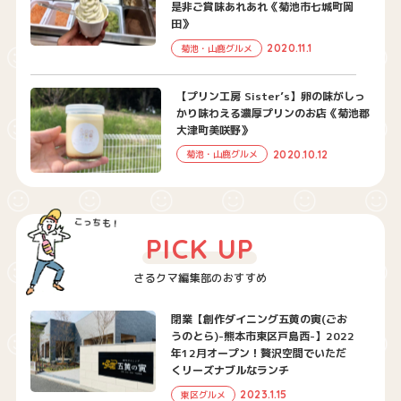
是非ご賞味あれあれ《菊池市七城町岡
田》
2020.11.1
菊池・山鹿グルメ
【プリン工房 Sister’s】卵の味がしっ
かり味わえる濃厚プリンのお店《菊池郡
大津町美咲野》
2020.10.12
菊池・山鹿グルメ
PICK UP
さるクマ編集部のおすすめ
閉業【創作ダイニング五黄の寅(ごお
うのとら)-熊本市東区戸島西-】2022
年12月オープン！贅沢空間でいただ
くリーズナブルなランチ
2023.1.15
東区グルメ