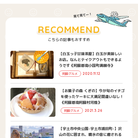
RECOMMEND
こちらの記事もおすすめ
【白玉っ子甘味茶屋】白玉が美味しい
お店。なんとテイクアウトもできるよ
うです《阿蘇郡南小国町満願寺》
2020.11.12
阿蘇グルメ
【お菓子の森 くぎの】今が旬のイチゴ
を使ったケーキに大満足間違いなし！
《阿蘇郡南阿蘇村河陰》
2021.3.26
阿蘇グルメ
【宇土市中央公園-宇土市浦田町-】沢
山の花に囲まれ、噴水の音に癒される