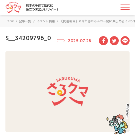
さるクマ-さるこう、熊本-｜熊本の子育て世代に役立つお
熊本の子育て世代に
役立つお出かけサイト！
TOP
/
記事一覧
/
イベント情報
/
《開催報告》ママと赤ちゃんが一緒に楽しめるイベン
S__34209796_0
Facebook
Twitte
LI
2025.07.28