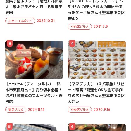
駄菓子屋ポケット（菊池）九州最
【DOBLE K – ドブレカー – 】3/
大！熊本で子どもと行ける駄菓子
5 NEW OPEN!!熊本の素材を使
天国
ったケーキ屋さん《熊本市中央区
帯山》
2025.10.31
お出かけスポット
2021.3.5
中央区グルメ
3
4
【t.tarte（ティータルト）－熊
【ママデリカ】コスパ最強!!リピ
本市東区月出－】売り切れ必至！
ート確実!!配達もOKな全て手作
ほどける食感のフルーツタルト専
りのお弁当屋さん≪熊本市中央区
門店
大江≫
2024.11.13
2020.9.16
東区グルメ
中央区グルメ
5
6