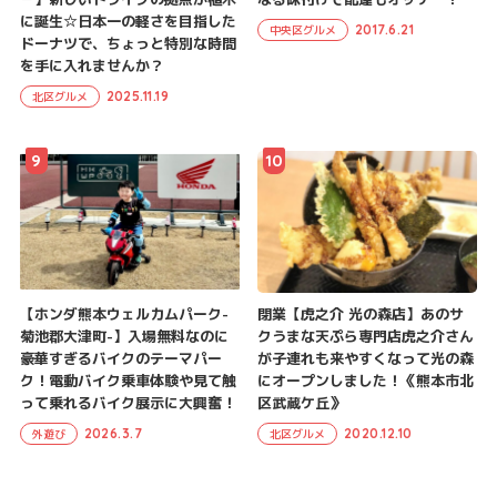
に誕生☆日本一の軽さを目指した
2017.6.21
中央区グルメ
ドーナツで、ちょっと特別な時間
を手に入れませんか？
2025.11.19
北区グルメ
9
10
【ホンダ熊本ウェルカムパーク-
閉業【虎之介 光の森店】あのサ
菊池郡大津町-】入場無料なのに
クうまな天ぷら専門店虎之介さん
豪華すぎるバイクのテーマパー
が子連れも来やすくなって光の森
ク！電動バイク乗車体験や見て触
にオープンしました！《熊本市北
って乗れるバイク展示に大興奮！
区武蔵ケ丘》
2026.3.7
2020.12.10
外遊び
北区グルメ