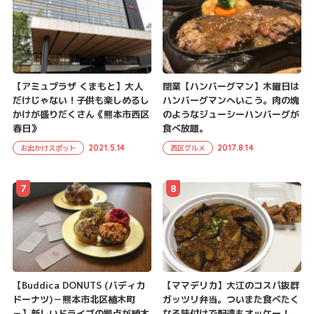
【アミュプラザ くまもと】大人
閉業【ハンバーグマン】木曜日は
だけじゃない！子供も楽しめるし
ハンバーグマンへいこう。肉の塊
かけが盛りだくさん《熊本市西区
のようなジューシーハンバーグが
春日》
食べ放題。
2021.5.14
2017.8.14
お出かけスポット
西区グルメ
7
8
【Buddica DONUTS (バディカ
【ママデリカ】大江のコスパ抜群
ドーナツ)－熊本市北区植木町
ガッツリ弁当。ついまた食べたく
－】新しいドライブの拠点が植木
なる味付けで配達もオッケー！