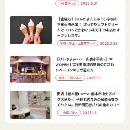
2025.5.31
中央区グルメ
【金椛万十(きんかまんじゅう)-宇城市
不知火町永尾-】ぽってりソフトクリー
ムとコロンとかわいいお万十のお店がオ
ープンします。
2022.3.22
宇城・宇土・上益城グルメ
【ひらやまpizza－山鹿市平山-】NE
WOPEN！完全無添加自家製のこだわ
りベーコンのピザ屋さん
2023.1.11
菊池・山鹿グルメ
閉店【絵本屋Hotto-熊本市中央区オー
クス通り-】子連れのための居場所をつ
くりたい。元新聞記者パパの絵本カフェ
2023.1.9
中央区グルメ