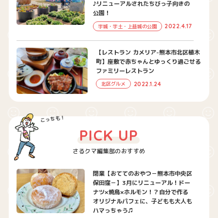
♪リニューアルされたちびっ子向きの
公園！
2022.4.17
宇城・宇土・上益城の公園
【レストラン カメリア-熊本市北区植木
町】座敷で赤ちゃんとゆっくり過ごせる
ファミリーレストラン
2022.1.24
北区グルメ
PICK UP
さるクマ編集部のおすすめ
閉業【おててのおやつ－熊本市中央区
保田窪－】3月にリニューアル！ドー
ナツ×焼鳥×ホルモン！？自分で作る
オリジナルパフェに、子どもも大人も
ハマっちゃう♫